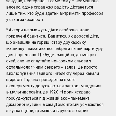
занудно, нестерпно… і саме тому – неймовірно
весело, адже справжня радість дістанеться
лише тим, хто буде здатен витримати професора
у стані закоханості.
⁵ Актори не зможуть діяти серйозно: вони
приречені бавитися. Бавитися, як дорослі діти,
що знайшли на горищі стару друкарську
машинку і намагаються набрати на ній партитуру
для фортепіано. Це буде емоційно, до мокрих
очей, але не сплутайте ненароком сльози з
офтальмологічним секретом залоз. Це просто
вихлюпування зайвого інтелекту через канали
щирості. Під час проведення цього
експерименту допускаються раптові мандрівки
в мультивсесвіти, де 1920-ті роки яскраво
пробуджуються під живий акомпанемент
джазової музики, а сам Домонтович усміхається
з кутка сцени, тримаючи в руках ліхтарик.