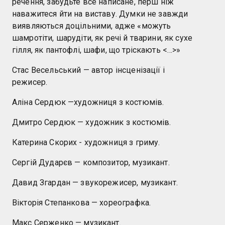
речення, забудьте все написане, перш ніж
наважитеся йти на виставу. Думки не завжди
виявляються доцільними, адже «можуть
шамротіти, шарудіти, як речі й тварини, як сухе
гілля, як пантофлі, шафи, що тріскають <…>»
Стас Весельський — автор інсценізації і
режисер.
Аліна Сердюк —художниця з костюмів.
Дмитро Сердюк — художник з костюмів.
Катерина Скорих - художниця з гриму.
Сергій Дударєв — композитор, музикант.
Давид Згардан — звукорежисер, музикант.
Вікторія Степанкова — хореографка.
Макс Серженко — музикант.