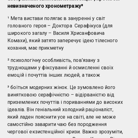
невизначеного хронометражу⁸
¹ Мета вистави полягає в зануренні у світ
головного героя – Доктора Серафікуса (для
широкого загалу – Василя Хрисанфовича
Комахи), який затято заперечує ідею тілесного
кохання, має прикметну
² психологічну особливість, пов’язану з
труднощами у фіксуванні й осмисленні своїх
емоцій і почуттів інших людей, а також
³ боїться модерних жінок. Це зумовлено його
винятковою серафічністю – відірваністю від
приземлених почуттів і пориваннями до високих
ідеалів. Він геніальний холодний раціоналіст,
який ладен пояснити усе на світі, але не може
самостійно заварити чаю без породження
чергової екзистенційної кризи. Важко зрозуміти,