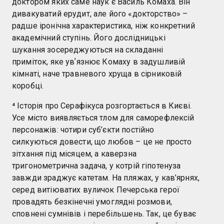
доктором яких саме наук є Василь Комаха. Він
дивакуватий ерудит, але його «докторство» –
радше іронічна характеристика, ніж конкретний
академічний ступінь. Його дослідницькі
шукання зосереджуються на складанні
приміток, яке увʼязнює Комаху в задушливій
кімнаті, наче травневого хруща в сірниковій
коробці.
⁴ Історія про Серафікуса розгортається в Києві.
Усе місто виявляється тлом для саморефлексій
персонажів: чотири суб’єкти постійно
силкуються довести, що любов – це не просто
зітхання під місяцем, а каверзна
тригонометрична задача, у котрій гіпотенуза
завжди зраджує катетам. На пляжах, у кав’ярнях,
серед витіюватих вуличок Печерська герої
провадять безкінечні умоглядні розмови,
сповнені сумнівів і перебільшень. Так, це буває