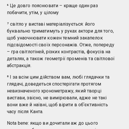
⁶ Це довго пояснювати – краще один раз
побачити, утім, у цілому
⁷ світло у виставі матеріалізується: його
буквально триматимуть у руках актори для того,
щоб унаочнювати кожен темний закапелок
підсвідомості своїх персонажів. Отже, попереду
– гра світлотіней, різких контрастів, фокусів на
деталях, а також геометрії променів та світлової
абстракція.
⁸ І за всім цим дійством вам, любі глядачки та
глядачі, доведеться спостерігати протягом
невизначеного хронометражу, який творці
вистави, звісно, не вимірювали, адже не такі
вони вже й наївні, щоб вірити в обʼєктивність
часу після Канта.
Nota bene: якщо ви дочитали аж до цього