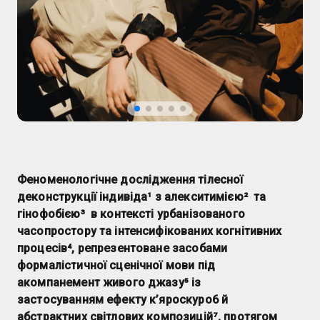
Феноменологічне дослідження тілесної
деконструкції індивіда¹ з алекситимією² та
гінофобією³ в контексті урбанізованого
часопростору та інтенсифікованих когнітивних
процесів⁴, репрезентоване засобами
формалістичної сценічної мови під
акомпанемент живого джазу⁵ із
застосуванням ефекту к’яроскуро6 й
абстрактних світлових композицій⁷, протягом